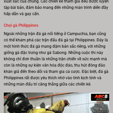
xuất sắc của chúng. Các chiến kê tham gia đều được luyện
tập bài bản, đảm bảo mang đến những màn trình diễn đầy
hấp dẫn và gay cấn.
Chọi gà Philippines
Ngoài những trận đá gà nổi tiếng ở Campuchia, bạn cũng
có thể khám phá các trận đấu đá gà tại Philippines. Đây là
một hình thức đá gà mang đậm bản sắc riêng, với những
giống gà đặc trưng như gà Sabong. Những cuộc thi này
không chỉ đơn thuần là những trận chiến về sức mạnh mà
còn là những sự kiện văn hóa độc đáo, thu hút đông đảo
khán giả đến theo dõi và tham gia cá cược. Đặc biệt, đá gà
Philippines rất được yêu thích nhờ vào tính kịch tính và
những màn đấu trí căng thẳng giữa các chiến kê.