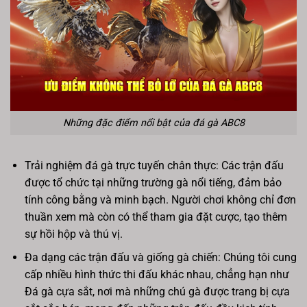
Những đặc điểm nổi bật của đá gà ABC8
Trải nghiệm đá gà trực tuyến chân thực: Các trận đấu
được tổ chức tại những trường gà nổi tiếng, đảm bảo
tính công bằng và minh bạch. Người chơi không chỉ đơn
thuần xem mà còn có thể tham gia đặt cược, tạo thêm
sự hồi hộp và thú vị.
Đa dạng các trận đấu và giống gà chiến: Chúng tôi cung
cấp nhiều hình thức thi đấu khác nhau, chẳng hạn như
Đá gà cựa sắt, nơi mà những chú gà được trang bị cựa