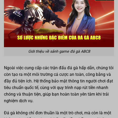
Giới thiệu về sảnh game đá gà ABC8
Ngoài việc cung cấp các trận đấu đá gà hấp dẫn, chúng tôi
còn tạo ra một môi trường cá cược an toàn, công bằng và
đầy đủ tiện ích. Hệ thống bảo mật thông tin người chơi đạt
tiêu chuẩn quốc tế, cùng với quy trình nạp rút tiền nhanh
chóng và thuận tiện, giúp bạn hoàn toàn yên tâm khi trải
nghiệm dịch vụ.
Đá gà không chỉ đơn thuần là một trò chơi, mà còn là một