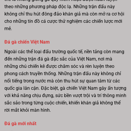
theo những phương pháp độc lạ. Những trận đấu này
không chỉ thu hút đông đảo khán giả mà còn mở ra cơ hội
cho những tín đồ cá cược thử nghiệm các chiến lược mới
mẻ.
Đá gà chiến Việt Nam
Ngoài các thể loại đấu trường quốc tế, nền tảng còn mang
đến những trận đá gà đặc sắc của Việt Nam, nơi mà
những chú chiến kê được chăm sóc và rèn luyện theo
phong cách truyền thống. Những trận đấu này không chỉ
nổi tiếng trong nước mà còn thu hút sự quan tâm từ các
quốc gia lân cận. Đặc biệt, gà chiến Việt Nam gây ấn tượng
với khả năng chịu đựng, sức bền vượt trội và trí thông minh
sắc sảo trong từng cuộc chiến, khiến khán giả không thể
rời mắt khỏi màn hình.
Đá gà mới nhất