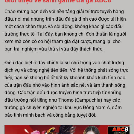
Chào mừng bạn đến với nền tảng giải trí trực tuyến hàng
đầu, nơi mà những trận đấu đá gà đỉnh cao được tái hiện
một cách chân thực và sôi động, không khác gì các đấu
trường thực tế. Tại đây, bạn không chỉ đơn thuần là người
xem mà còn có cơ hội tham gia đặt cược, mang lại cho
bạn trải nghiệm vừa thú vị vừa đầy thách thức.
Điều đặc biệt ở đây chính là sự chú trọng vào chất lượng
dịch vụ và công nghệ tiên tiến. Với hệ thống phát sóng trực
tiếp, bạn sẽ không bỏ lỡ bất kỳ khoảnh khắc kịch tính nào
của trận đấu nhờ vào hình ảnh sắc nét và âm thanh sống
động. Các trận đấu được truyền hình trực tiếp từ những
đấu trường nổi tiếng như Thomo (Campuchia) hay các
trường gà chuyên nghiệp tại khu vực Đông Nam Á, đảm
bảo tính minh bạch và công bằng tuyệt đối.