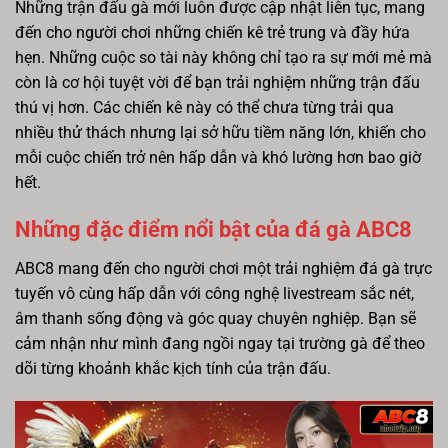
Những trận đấu gà mới luôn được cập nhật liên tục, mang
đến cho người chơi những chiến kê trẻ trung và đầy hứa
hẹn. Những cuộc so tài này không chỉ tạo ra sự mới mẻ mà
còn là cơ hội tuyệt vời để bạn trải nghiệm những trận đấu
thú vị hơn. Các chiến kê này có thể chưa từng trải qua
nhiều thử thách nhưng lại sở hữu tiềm năng lớn, khiến cho
mỗi cuộc chiến trở nên hấp dẫn và khó lường hơn bao giờ
hết.
Những đặc điểm nổi bật của đá gà ABC8
ABC8 mang đến cho người chơi một trải nghiệm đá gà trực
tuyến vô cùng hấp dẫn với công nghệ livestream sắc nét,
âm thanh sống động và góc quay chuyên nghiệp. Bạn sẽ
cảm nhận như mình đang ngồi ngay tại trường gà để theo
dõi từng khoảnh khắc kịch tính của trận đấu.