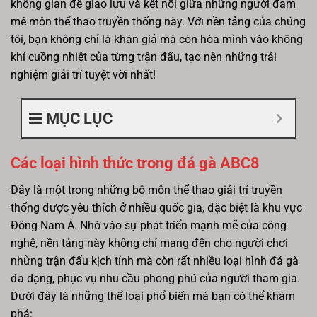
không gian để giao lưu và kết nối giữa những người đam
mê môn thể thao truyền thống này. Với nền tảng của chúng
tôi, bạn không chỉ là khán giả mà còn hòa mình vào không
khí cuồng nhiệt của từng trận đấu, tạo nên những trải
nghiệm giải trí tuyệt vời nhất!
MỤC LỤC
Các loại hình thức trong đá gà ABC8
Đây là một trong những bộ môn thể thao giải trí truyền
thống được yêu thích ở nhiều quốc gia, đặc biệt là khu vực
Đông Nam Á. Nhờ vào sự phát triển mạnh mẽ của công
nghệ, nền tảng này không chỉ mang đến cho người chơi
những trận đấu kịch tính mà còn rất nhiều loại hình đá gà
đa dạng, phục vụ nhu cầu phong phú của người tham gia.
Dưới đây là những thể loại phổ biến mà bạn có thể khám
phá: