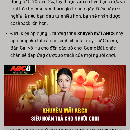
động từ 0.5% đến 3%, tùy thuộc vào số tiền bạn cược và
loại trò chơi mà bạn tham gia trong ngày. Điều này có
nghĩa là nếu bạn đầu tư nhiều hơn, bạn sẽ nhận được
cashback lớn hơn.
Điều kiện áp dụng: Chương trình
khuyến mãi ABC8
này
áp dụng cho tất cả các sảnh chơi tại đây. Từ Casino,
Bắn Cá, Nổ Hũ cho đến các trò chơi Game Bài, chắc
chắn sẽ đáp ứng được sở thích của mọi người chơi.