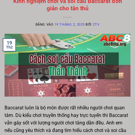
Kinh nghiệm chơi và soi cầu Baccarat đơn
giản cho tân thủ
ĐĂNG VÀO
19 THÁNG 2, 2025
BỞI
CTV
19
Th2
Baccarat luôn là bộ môn được rất nhiều người chơi quan
tâm. Dù kiểu chơi truyền thống hay trực tuyến thì Baccarat
vẫn gây sốt với lượng người chơi tăng dần đều. Anh em
nếu cũng yêu thích và đang tìm hiểu cách chơi và soi cầu