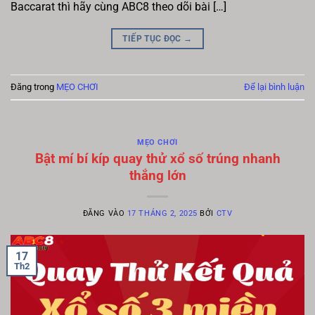
Baccarat thì hãy cùng ABC8 theo dõi bài […]
TIẾP TỤC ĐỌC
→
Đăng trong
MẸO CHƠI
Để lại bình luận
MẸO CHƠI
Bật mí bí kíp quay thử xổ số trúng nhanh
thắng lớn
ĐĂNG VÀO
17 THÁNG 2, 2025
BỞI
CTV
17
Th2