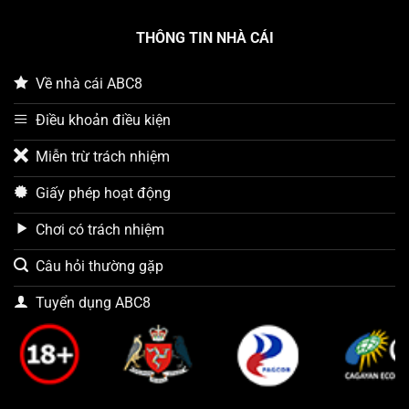
THÔNG TIN NHÀ CÁI
Về nhà cái ABC8
Điều khoản điều kiện
Miễn trừ trách nhiệm
Giấy phép hoạt động
Chơi có trách nhiệm
Câu hỏi thường gặp
Tuyển dụng ABC8