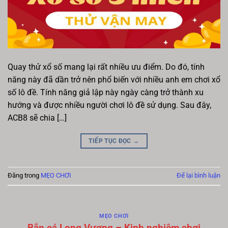
Quay thử xổ số mang lại rất nhiều ưu điểm. Do đó, tính
năng này đã dần trở nên phổ biến với nhiều anh em chơi xổ
số lô đề. Tính năng giả lập này ngày càng trở thành xu
hướng và được nhiều người chơi lô đề sử dụng. Sau đây,
ACB8 sẽ chia […]
TIẾP TỤC ĐỌC
→
Đăng trong
MẸO CHƠI
Để lại bình luận
MẸO CHƠI
Bắn cá Long Vương – Kinh nghiệm chơi