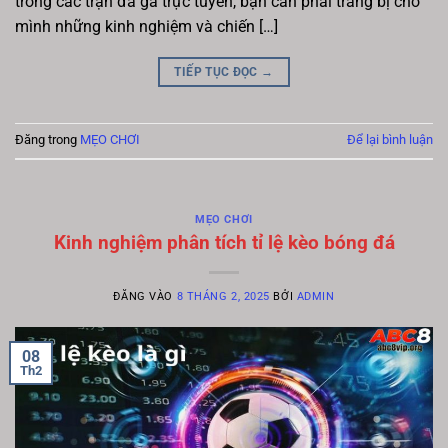
trong các trận đá gà trực tuyến, bạn cần phải trang bị cho
mình những kinh nghiệm và chiến […]
TIẾP TỤC ĐỌC
→
Đăng trong
MẸO CHƠI
Để lại bình luận
MẸO CHƠI
Kinh nghiệm phân tích tỉ lệ kèo bóng đá
ĐĂNG VÀO
8 THÁNG 2, 2025
BỞI
ADMIN
08
Th2