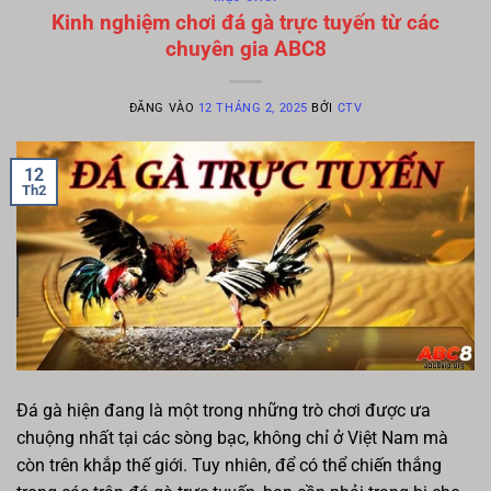
Kinh nghiệm chơi đá gà trực tuyến từ các
chuyên gia ABC8
ĐĂNG VÀO
12 THÁNG 2, 2025
BỞI
CTV
12
Th2
Đá gà hiện đang là một trong những trò chơi được ưa
chuộng nhất tại các sòng bạc, không chỉ ở Việt Nam mà
còn trên khắp thế giới. Tuy nhiên, để có thể chiến thắng