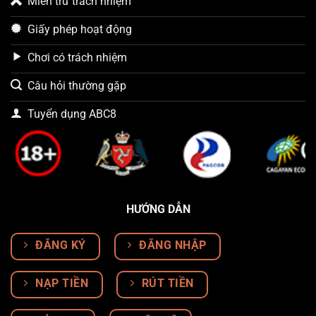
Miễn trừ trách nhiệm
Giấy phép hoạt động
Chơi có trách nhiệm
Câu hỏi thường gặp
Tuyển dụng ABC8
HƯỚNG DẪN
ĐĂNG KÝ
ĐĂNG NHẬP
NẠP TIỀN
RÚT TIỀN