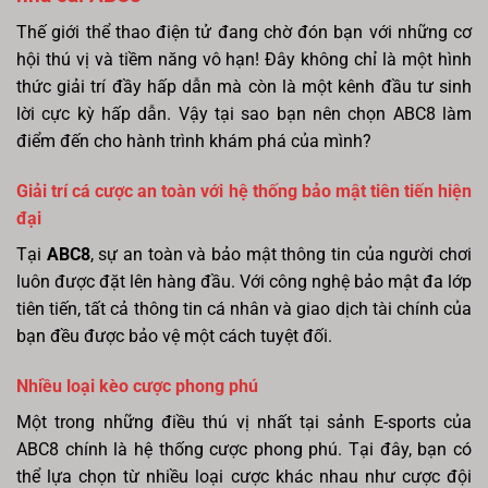
Thế giới thể thao điện tử đang chờ đón bạn với những cơ
hội thú vị và tiềm năng vô hạn! Đây không chỉ là một hình
thức giải trí đầy hấp dẫn mà còn là một kênh đầu tư sinh
lời cực kỳ hấp dẫn. Vậy tại sao bạn nên chọn ABC8 làm
điểm đến cho hành trình khám phá của mình?
Giải trí cá cược an toàn với hệ thống bảo mật tiên tiến hiện
đại
Tại
ABC8
, sự an toàn và bảo mật thông tin của người chơi
luôn được đặt lên hàng đầu. Với công nghệ bảo mật đa lớp
tiên tiến, tất cả thông tin cá nhân và giao dịch tài chính của
bạn đều được bảo vệ một cách tuyệt đối.
Nhiều loại kèo cược phong phú
Một trong những điều thú vị nhất tại sảnh E-sports của
ABC8 chính là hệ thống cược phong phú. Tại đây, bạn có
thể lựa chọn từ nhiều loại cược khác nhau như cược đội