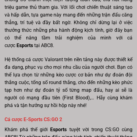
triệu game thủ tham gia. Với lối chơi chiến thuật sáng tạo
và hấp dẫn, tựa game này mang đến những trận đấu căng
thẳng, trí tuệ và đầy bất ngờ. Không chỉ dừng lại ở việc
thưởng thức những pha hành động kịch tính, giờ đây bạn
có thể nâng tầm trải nghiệm của mình với cá
cược
Esports
tại ABC8.
Hệ thống cá cược Valorant trên nền tảng này được thiết kế
đa dạng, phục vụ cho mọi nhu cầu của người chơi. Bạn có
thể lựa chọn từ những kèo cược cơ bản như dự đoán đội
thắng cuộc, tổng số round thắng, cho đến những kèo phức
tạp hơn như dự đoán tỷ số từng map đấu, hay ai sẽ là
người có mạng đầu tiên (First Blood),… Hãy cùng khám
phá và tận hưởng sự hồi hộp này nhé!
Cá cược
E-Sports
CS:GO 2
Khám phá thế giới
Esports
tuyệt vời trong CS:GO cùng