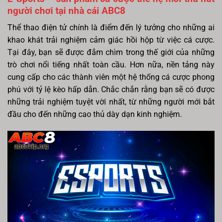
người chơi tại nhà cái ABC8
Thể thao điện tử chính là điểm đến lý tưởng cho những ai
khao khát trải nghiệm cảm giác hồi hộp từ việc cá cược.
Tại đây, bạn sẽ được đắm chìm trong thế giới của những
trò chơi nổi tiếng nhất toàn cầu. Hơn nữa, nền tảng này
cung cấp cho các thành viên một hệ thống cá cược phong
phú với tỷ lệ kèo hấp dẫn. Chắc chắn rằng bạn sẽ có được
những trải nghiệm tuyệt vời nhất, từ những người mới bắt
đầu cho đến những cao thủ dày dạn kinh nghiệm.