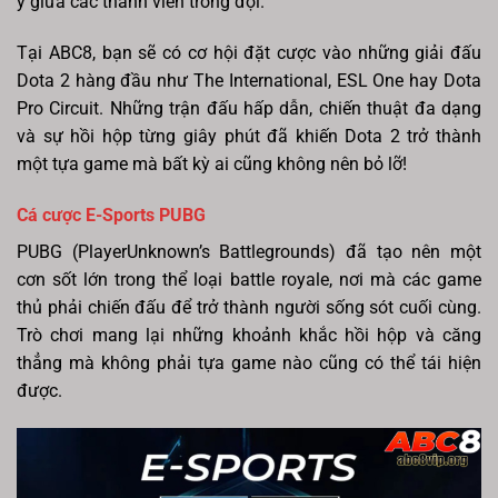
ý giữa các thành viên trong đội.
Tại ABC8, bạn sẽ có cơ hội đặt cược vào những giải đấu
Dota 2 hàng đầu như The International, ESL One hay Dota
Pro Circuit. Những trận đấu hấp dẫn, chiến thuật đa dạng
và sự hồi hộp từng giây phút đã khiến Dota 2 trở thành
một tựa game mà bất kỳ ai cũng không nên bỏ lỡ!
Cá cược
E-Sports
PUBG
PUBG (PlayerUnknown’s Battlegrounds) đã tạo nên một
cơn sốt lớn trong thể loại battle royale, nơi mà các game
thủ phải chiến đấu để trở thành người sống sót cuối cùng.
Trò chơi mang lại những khoảnh khắc hồi hộp và căng
thẳng mà không phải tựa game nào cũng có thể tái hiện
được.