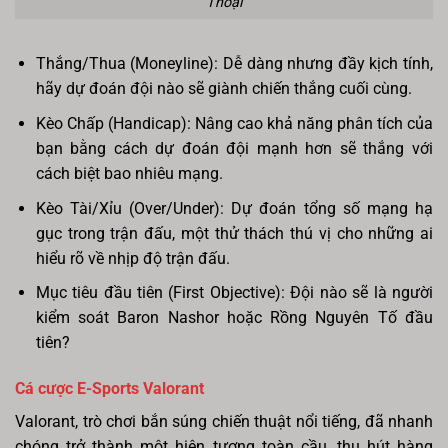
Thoại
Thắng/Thua (Moneyline): Dễ dàng nhưng đầy kịch tính,
hãy dự đoán đội nào sẽ giành chiến thắng cuối cùng.
Kèo Chấp (Handicap): Nâng cao khả năng phân tích của
bạn bằng cách dự đoán đội mạnh hơn sẽ thắng với
cách biệt bao nhiêu mạng.
Kèo Tài/Xỉu (Over/Under): Dự đoán tổng số mạng hạ
gục trong trận đấu, một thử thách thú vị cho những ai
hiểu rõ về nhịp độ trận đấu.
Mục tiêu đầu tiên (First Objective): Đội nào sẽ là người
kiểm soát Baron Nashor hoặc Rồng Nguyên Tố đầu
tiên?
Cá cược E-Sports Valorant
Valorant, trò chơi bắn súng chiến thuật nổi tiếng, đã nhanh
chóng trở thành một hiện tượng toàn cầu, thu hút hàng