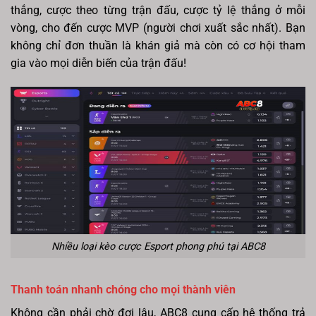
thắng, cược theo từng trận đấu, cược tỷ lệ thắng ở mỗi
vòng, cho đến cược MVP (người chơi xuất sắc nhất). Bạn
không chỉ đơn thuần là khán giả mà còn có cơ hội tham
gia vào mọi diễn biến của trận đấu!
Nhiều loại kèo cược Esport phong phú tại ABC8
Thanh toán nhanh chóng cho mọi thành viên
Không cần phải chờ đợi lâu, ABC8 cung cấp hệ thống trả