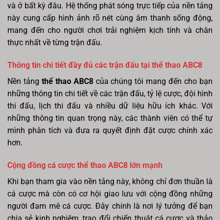
và ở bất kỳ đâu. Hệ thống phát sóng trực tiếp của nền tảng
này cung cấp hình ảnh rõ nét cùng âm thanh sống động,
mang đến cho người chơi trải nghiệm kịch tính và chân
thực nhất về từng trận đấu.
Thông tin chi tiết đầy đủ các trận đấu tại thể thao ABC8
Nền tảng
thể thao ABC8
của chúng tôi mang đến cho bạn
những thông tin chi tiết về các trận đấu, tỷ lệ cược, đội hình
thi đấu, lịch thi đấu và nhiều dữ liệu hữu ích khác. Với
những thông tin quan trọng này, các thành viên có thể tự
mình phân tích và đưa ra quyết định đặt cược chính xác
hơn.
Cộng đồng cá cược thể thao ABC8 lớn mạnh
Khi bạn tham gia vào nền tảng này, không chỉ đơn thuần là
cá cược mà còn có cơ hội giao lưu với cộng đồng những
người đam mê cá cược. Đây chính là nơi lý tưởng để bạn
chia sẻ kinh nghiệm, trao đổi chiến thuật cá cược và thảo