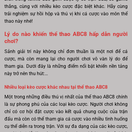
thắng, cùng với nhiều kèo cược đặc biệt khác. Hãy cùng
trải nghiệm sự hồi hộp và thú vị khi cá cược vào môn thể
thao này nhé!
Lý do nào khiến thể thao ABC8 hấp dẫn người
chơi?
Sảnh giải trí này không chỉ đơn thuần là một nơi để cá
cược, mà còn mang lại cho người chơi vô vàn lý do để
tham gia. Dưới đây là những điểm nổi bật khiến nền tảng
này trở nên thu hút:…
Nhiều loại kèo cược khác nhau tại thể thao ABC8
Một trong những điều thú vị nhất của thể thao ABC8 chính
là sự phong phú của các loại kèo cược. Người chơi không
chỉ có cơ hội đặt cược vào kết quả chung cuộc của trận
đấu mà còn có thể tham gia cá cược vào nhiều tình huống
cụ thể diễn ra trong trận. Với sự đa dạng của các kèo cược,