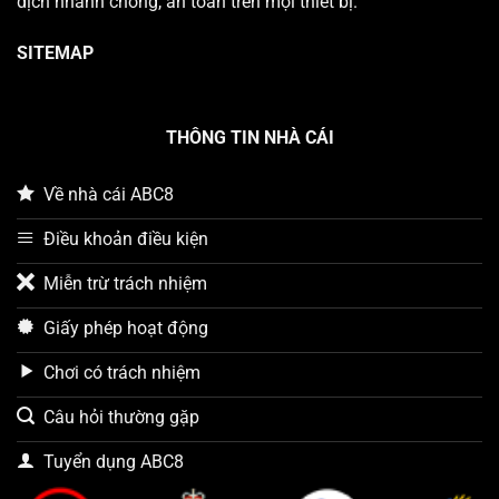
dịch nhanh chóng, an toàn trên mọi thiết bị.
SITEMAP
THÔNG TIN NHÀ CÁI
Về nhà cái ABC8
Điều khoản điều kiện
Miễn trừ trách nhiệm
Giấy phép hoạt động
Chơi có trách nhiệm
Câu hỏi thường gặp
Tuyển dụng ABC8