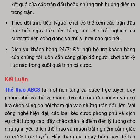
kết quả của các trận đấu hoặc những tình huống diễn ra
trong trận.
Theo dõi trực tiếp: Người chơi có thể xem các trận đấu
trực tiếp ngay trên nền tảng, làm cho trải nghiệm cá
cược trở nên sống động và thú vị hơn bao giờ hết.
Dịch vụ khách hàng 24/7: Đội ngũ hỗ trợ khách hàng
của chúng tôi luôn sẵn sàng giúp đỡ người chơi bất kỳ
lúc nào trong suốt quá trình cá cược.
Kết Luận
Thể thao ABC8
là một nền tảng cá cược trực tuyến đầy
phong phú và thú vị, mang đến cho người chơi vô vàn sự
lựa chọn cùng cơ hội tham gia vào những trận đấu lớn. Với
công nghệ hiện đại, các loại kèo cược phong phú và dịch
vụ chất lượng cao, đây chắc chắn là điểm đến lý tưởng cho
những ai yêu thích thể thao và muốn trải nghiệm cảm giác
cá cược trực tuyến. Hãy tham gia ngay hôm nay để tận